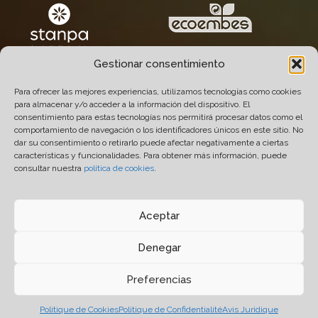
Gestionar consentimiento
Para ofrecer las mejores experiencias, utilizamos tecnologías como cookies
para almacenar y/o acceder a la información del dispositivo. El
consentimiento para estas tecnologías nos permitirá procesar datos como el
comportamiento de navegación o los identificadores únicos en este sitio. No
dar su consentimiento o retirarlo puede afectar negativamente a ciertas
características y funcionalidades. Para obtener más información, puede
consultar nuestra
política de cookies
.
© 2005-2026 Químicas Quimxel S.L. Tous Droits
Réservés.
Désign
14 soles
- Développement et Hébergement
Aceptar
Prodigitel
.
Denegar
Avis Juridique
-
Politique de Confidentialité
-
Politique de Cookies
-
Politique Qualité et
Preferencias
Environnement
Politique de Cookies
Politique de Confidentialité
Avis Juridique