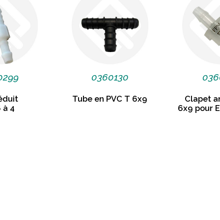
0299
0360130
036
éduit
Tube en PVC T 6x9
Clapet a
 à 4
6x9 pour 