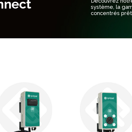
nnect
Découvrez notr
système, la g
concentrés prêts