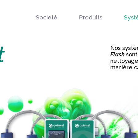
Societé
Produits
Syst
t
Nos syst
Flash
sont
nettoyage 
manière ca