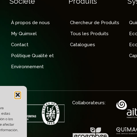
Société
Produits
Sy
À propos de nous
Chercheur de Produits
Qu
My Quimxel
Tous les Produits
Ec
Contact
Catalogues
Ec
Politique Qualité et
Cap
Environnement
Collaborateurs:
ara
a estas
ón o los
e afectar
información,