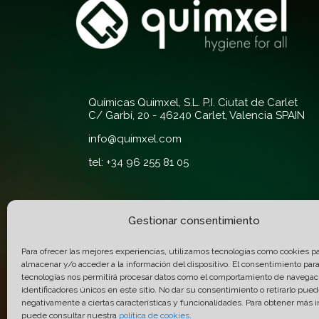
Químicas Quimxel, S.L. P.I. Ciutat de Carlet
C/ Garbí, 20 - 46240 Carlet, Valencia SPAIN
info@quimxel.com
tel: +34 96 255 81 05
Gestionar consentimiento
Qualité et
certifications:
Para ofrecer las mejores experiencias, utilizamos tecnologías como cookies p
almacenar y/o acceder a la información del dispositivo. El consentimiento par
tecnologías nos permitirá procesar datos como el comportamiento de navegaci
identificadores únicos en este sitio. No dar su consentimiento o retirarlo pued
negativamente a ciertas características y funcionalidades. Para obtener más 
puede consultar nuestra
política de cookies
.