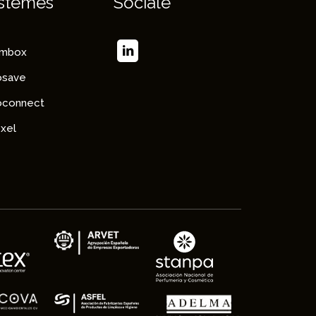
stèmes
Sociale
imbox
osave
oconnect
xel