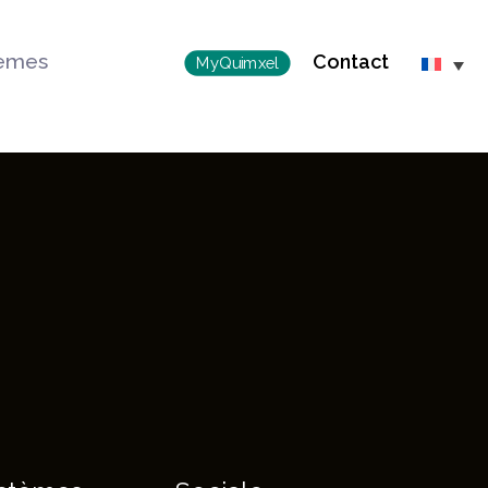
èmes
Contact
MyQuimxel