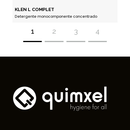
KLEN L COMPLET
Detergente monocomponente concentrado
1
2
3
4