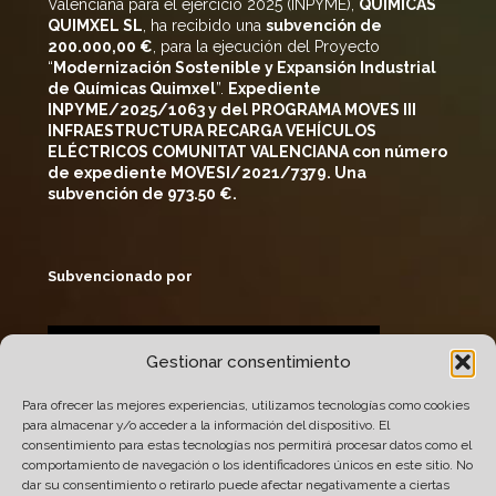
Valenciana para el ejercicio 2025 (INPYME),
QUIMICAS
QUIMXEL SL
, ha recibido una
subvención de
200
.000,00 €
, para la ejecución del Proyecto
“
Modernización Sostenible y Expansión Industrial
de Químicas
Quimxel
”.
Expediente
INPYME/2025/1063 y del PROGRAMA MOVES III
INFRAESTRUCTURA RECARGA VEHÍCULOS
ELÉCTRICOS COMUNITAT VALENCIANA con número
de expediente MOVESI/2021/7379. Una
subvención de 973.50 €.
Subvencionado por
Gestionar consentimiento
Para ofrecer las mejores experiencias, utilizamos tecnologías como cookies
para almacenar y/o acceder a la información del dispositivo. El
consentimiento para estas tecnologías nos permitirá procesar datos como el
comportamiento de navegación o los identificadores únicos en este sitio. No
dar su consentimiento o retirarlo puede afectar negativamente a ciertas