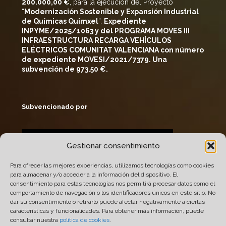
200
.000,00 €
, para la ejecución del Proyecto
“
Modernización Sostenible y Expansión Industrial
de Químicas
Quimxel
”.
Expediente
INPYME/2025/1063 y del PROGRAMA MOVES III
INFRAESTRUCTURA RECARGA VEHÍCULOS
ELÉCTRICOS COMUNITAT VALENCIANA con número
de expediente MOVESI/2021/7379. Una
subvención de 973.50 €.
Subvencionado por
Gestionar consentimiento
Para ofrecer las mejores experiencias, utilizamos tecnologías como cookies
para almacenar y/o acceder a la información del dispositivo. El
consentimiento para estas tecnologías nos permitirá procesar datos como el
comportamiento de navegación o los identificadores únicos en este sitio. No
dar su consentimiento o retirarlo puede afectar negativamente a ciertas
características y funcionalidades. Para obtener más información, puede
consultar nuestra
política de cookies
.