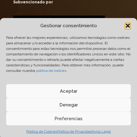
Subvencionado por
Gestionar consentimiento
Para ofrecer las mejores experiencias, utilizamos tecnologías como cookies
para almacenar y/o acceder a la información del dispositivo. El
consentimiento para estas tecnologías nos permitirá procesar datos como el
comportamiento de navegación o los identificadores únicos en este sitio. No
dar su consentimiento o retirarlo puede afectar negativamente a ciertas
características y funcionalidades. Para obtener más información, puede
consultar nuestra
política de cookies
.
© 2005-2026 Químicas Quimxel S.L. Todos Los
Derechos Reservados.
Aceptar
Diseño
14 soles
- Desarrollo y Hosting
Prodigitel
.
Denegar
Aviso Legal
-
Política de Privacidad
-
Política de
Cookies
-
Buzón
-
Política de Calidad y Medio
Preferencias
Ambiente
Política de Cookies
Política de Privacidad
Aviso Legal