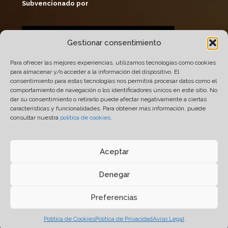
Subvencionado por
Gestionar consentimiento
Para ofrecer las mejores experiencias, utilizamos tecnologías como cookies
para almacenar y/o acceder a la información del dispositivo. El
consentimiento para estas tecnologías nos permitirá procesar datos como el
comportamiento de navegación o los identificadores únicos en este sitio. No
dar su consentimiento o retirarlo puede afectar negativamente a ciertas
características y funcionalidades. Para obtener más información, puede
consultar nuestra
política de cookies
.
© 2005-2026 Químicas Quimxel S.L. Todos Los
Derechos Reservados.
Aceptar
Diseño
14 soles
- Desarrollo y Hosting
Prodigitel
.
Denegar
Aviso Legal
-
Política de Privacidad
-
Política de
Cookies
-
Buzón
-
Política de Calidad y Medio
Preferencias
Ambiente
Política de Cookies
Política de Privacidad
Aviso Legal