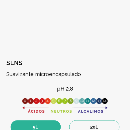
SENS
Suavizante microencapsulado
pH 2,8
5L
20L