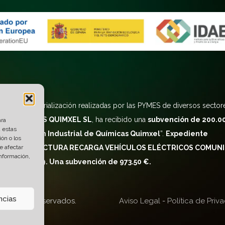
ra la reindustrialización realizadas por las PYMES de diversos sectore
ME),
QUIMICAS QUIMXEL SL
, ha recibido una
subvención de
200
.0
ara
a estas
 y Expansión Industrial de Químicas
Quimxel
”.
Expediente
ón o los
e afectar
I INFRAESTRUCTURA RECARGA VEHÍCULOS ELÉCTRICOS COMUN
información,
2021/7379. Una subvención de 973.50 €.
ncias
Derechos Reservados.
Aviso Legal
-
Política de Priv
l
.