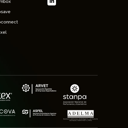
imbox
osave
oconnect
xel