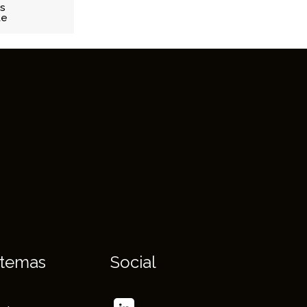
s
te
stemas
Social