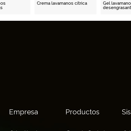
nos
Crema lavamanos cítrica
Gel lavamano
as
desengrasan
Empresa
Productos
Si