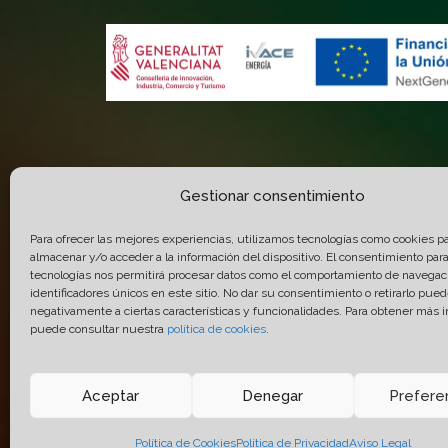
Gestionar consentimiento
A través de las Ayudas para apoyar las inversiones pa
la Comunitat Valenciana para el ejercicio 2025 (INPY
Para ofrecer las mejores experiencias, utilizamos tecnologías como cookies p
almacenar y/o acceder a la información del dispositivo. El consentimiento par
ejecución del Proyecto “
Modernización Sostenible
tecnologías nos permitirá procesar datos como el comportamiento de navegaci
identificadores únicos en este sitio. No dar su consentimiento o retirarlo pued
INPYME/2025/1063 y del PROGRAMA MOVES II
negativamente a ciertas características y funcionalidades. Para obtener más 
VALENCIANA con número de expediente MOVESI/
puede consultar nuestra
política de cookies
.
Aceptar
Denegar
Prefere
© 2005-2026 Químicas Quimxel S.L. Todos Los 
Diseño
14 soles
- Desarrollo y Hosting
Prodigite
Política de Cookies
Política de Privacidad
Aviso Legal