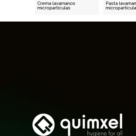
Crema lavamanos
Pasta lavama
micropartículas
micropartícul