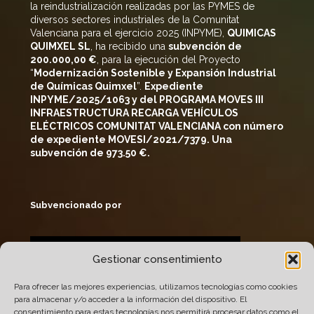
la reindustrialización realizadas por las PYMES de
diversos sectores industriales de la Comunitat
Valenciana para el ejercicio 2025 (INPYME),
QUIMICAS
QUIMXEL SL
, ha recibido una
subvención de
200
.000,00 €
, para la ejecución del Proyecto
“
Modernización Sostenible y Expansión Industrial
de Químicas
Quimxel
”.
Expediente
INPYME/2025/1063 y del PROGRAMA MOVES III
INFRAESTRUCTURA RECARGA VEHÍCULOS
ELÉCTRICOS COMUNITAT VALENCIANA con número
de expediente MOVESI/2021/7379. Una
subvención de 973.50 €.
Subvencionado por
Gestionar consentimiento
Para ofrecer las mejores experiencias, utilizamos tecnologías como cookies
para almacenar y/o acceder a la información del dispositivo. El
consentimiento para estas tecnologías nos permitirá procesar datos como el